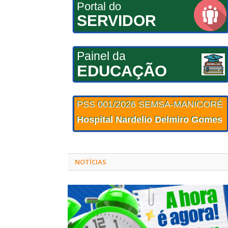
Portal do
SERVIDOR
Painel da
EDUCAÇÃO
PSS 001/2026 SEMSA-MANICORÉ
Hospital Nardelio Delmiro Gomes
NOTÍCIAS