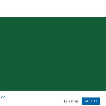
a de
te
Acessar Área Administrativa
Acessar Webmail
ACEITO
Leia mais