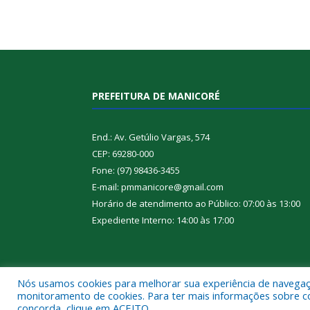
PREFEITURA DE MANICORÉ
End.: Av. Getúlio Vargas, 574
CEP: 69280-000
Fone: (97) 98436-3455
E-mail: pmmanicore@gmail.com
Horário de atendimento ao Público: 07:00 às 13:00
Expediente Interno: 14:00 às 17:00
Nós usamos cookies para melhorar sua experiência de navegação
Todos os direitos reservados a Prefeitura de Manic
monitoramento de cookies. Para ter mais informações sobre como
concorda, clique em ACEITO.