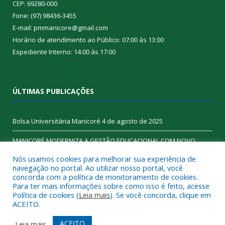
CEP: 69280-000
Fone: (97) 98436-3455
E-mail: pmmanicore@gmail.com
Horário de atendimento ao Público: 07:00 às 13:00
Expediente Interno: 14:00 às 17:00
ÚLTIMAS PUBLICAÇÕES
Bolsa Universitária Manicoré
4 de agosto de 2025
MANICORÉ MODERNIZA A GESTÃO EDUCACIONAL COM NOVO
SISTEMA DE GESTÃO
6 de junho de 2025
Nós usamos cookies para melhorar sua experiência de
navegação no portal. Ao utilizar nosso portal, você
concorda com a política de monitoramento de cookies.
Para ter mais informações sobre como isso é feito, acesse
Política de cookies (
Leia mais
). Se você concorda, clique em
Todos os direitos reservados a Prefeitura de Manicoré.
ACEITO.
Mapa do Site
Acessar Área Administrativa
ACEITO
Leia mais