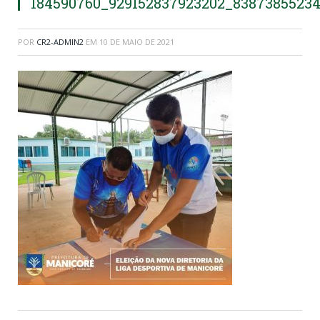
184590760_929152837923202_83873855234
POR
CR2-ADMIN2
EM
10 DE MAIO DE 2021