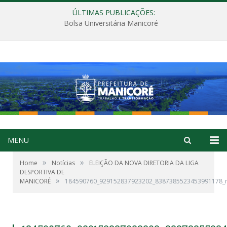
ÚLTIMAS PUBLICAÇÕES:
Bolsa Universitária Manicoré
MENU
»
»
Home
Notícias
ELEIÇÃO DA NOVA DIRETORIA DA LIGA
DESPORTIVA DE
»
MANICORÉ
184590760_929152837923202_8387385523453991178_