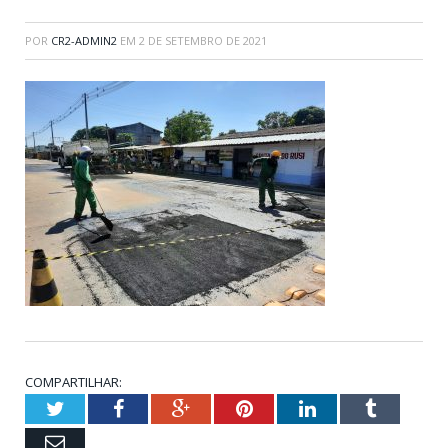
POR
CR2-ADMIN2
EM
2 DE SETEMBRO DE 2021
COMPARTILHAR:
Twitter
Facebook
Google+
Pinterest
LinkedIn
Tumblr
Email