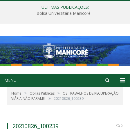
ÚLTIMAS PUBLICAÇÕES:
Bolsa Universitária Manicoré
MENU
»
»
Home
Obras Públicas
OS TRABALHOS DE RECUPERAÇÃO
»
VIÁRIA NÃO PARAM!!!
20210826_100239
20210826_100239
0