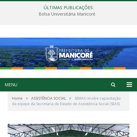
ÚLTIMAS PUBLICAÇÕES:
Bolsa Universitária Manicoré
MENU
»
»
Home
ASSISTÊNCIA SOCIAL
SEMAS recebe capacitação
da equipe da Secretaria de Estado de Assistência Social (SEAS)