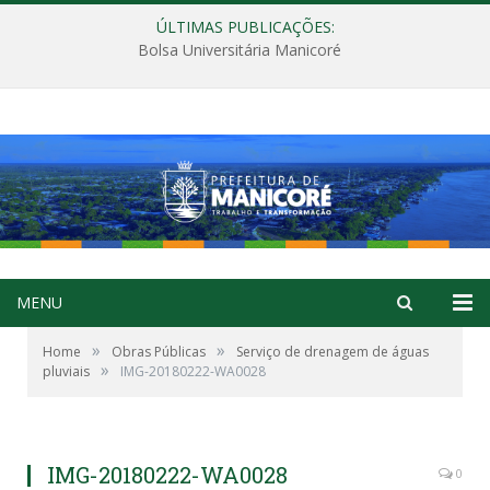
ÚLTIMAS PUBLICAÇÕES:
Bolsa Universitária Manicoré
MENU
»
»
Home
Obras Públicas
Serviço de drenagem de águas
»
pluviais
IMG-20180222-WA0028
IMG-20180222-WA0028
0