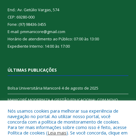
End.: Av. Getúlio Vargas, 574
CEP: 69280-000
Fone: (97) 98436-3455
E-mail: pmmanicore@gmail.com
Horário de atendimento ao Público: 07:00 às 13:00
Expediente Interno: 14:00 às 17:00
ÚLTIMAS PUBLICAÇÕES
Bolsa Universitária Manicoré
4 de agosto de 2025
MANICORÉ MODERNIZA A GESTÃO EDUCACIONAL COM NOVO
SISTEMA DE GESTÃO
6 de junho de 2025
Nós usamos cookies para melhorar sua experiência de
navegação no portal. Ao utilizar nosso portal, você
concorda com a política de monitoramento de cookies.
Para ter mais informações sobre como isso é feito, acesse
Política de cookies (
Leia mais
). Se você concorda, clique em
Todos os direitos reservados a Prefeitura de Manicoré.