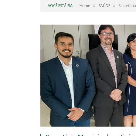
»
»
VOCÊ ESTÁ EM:
Home
SAÚDE
Secretári