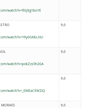
.com/watch?v=flGj9g1boYE
ASTRO
9,0
e.com/watch?v=Y9y0GKbLXIU
ASIL
9,0
e.com/watch?v=pokZzs5h2GA
9,0
e.com/watch?v=_0MEaCEWZiQ
E MORAES
9,0