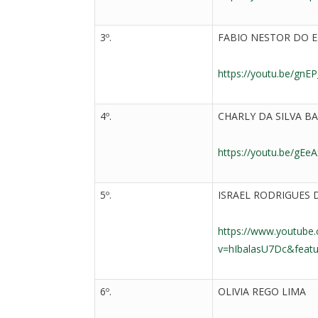
3º.
FABIO NESTOR DO 
https://youtu.be/gnE
4º.
CHARLY DA SILVA B
https://youtu.be/gEe
5º.
ISRAEL RODRIGUES 
https://www.youtube
v=hIbalasU7Dc&featu
6º.
OLIVIA REGO LIMA