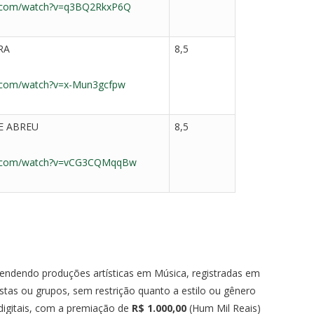
e.com/watch?v=q3BQ2RkxP6Q
RA
8,5
e.com/watch?v=x-Mun3gcfpw
DE ABREU
8,5
e.com/watch?v=vCG3CQMqqBw
ndendo produções artísticas em Música, registradas em
stas ou grupos, sem restrição quanto a estilo ou gênero
digitais, com a premiação de
R$ 1.000,00
(Hum Mil Reais)