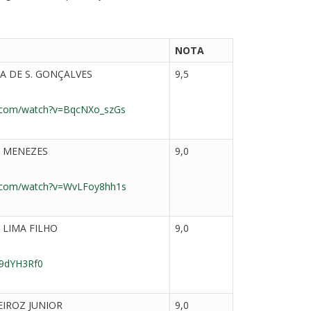
NOTA
A DE S. GONÇALVES
9,5
e.com/watch?v=BqcNXo_szGs
 MENEZES
9,0
e.com/watch?v=WvLFoy8hh1s
 LIMA FILHO
9,0
D9dYH3Rf0
IROZ JUNIOR
9,0