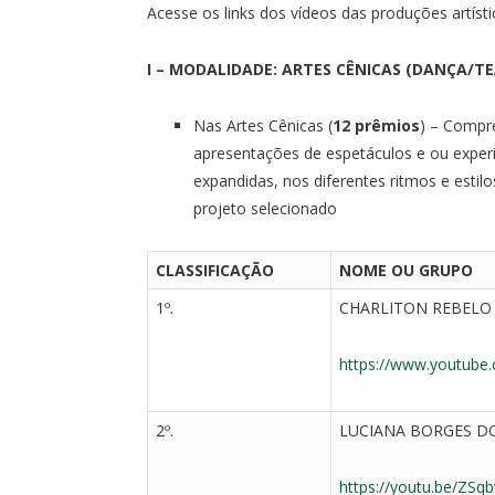
Acesse os links dos vídeos das
produções artísti
I – MODALIDADE: ARTES CÊNICAS (DANÇA/T
Nas Artes Cênicas (
12 prêmios
) – Compr
apresentações de espetáculos e ou exper
expandidas, nos diferentes ritmos e esti
projeto selecionado
CLASSIFICAÇÃO
NOME OU GRUPO
1º.
CHARLITON REBELO 
https://www.youtube.
2º.
LUCIANA BORGES DO
https://youtu.be/ZS