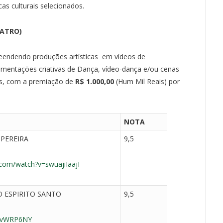
cas culturais selecionados.
EATRO)
eendendo produções artísticas em vídeos de
imentações criativas de Dança, vídeo-dança e/ou cenas
los, com a premiação de
R$ 1.000,00
(Hum Mil Reais) por
NOTA
PEREIRA
9,5
com/watch?v=swuajiIaajI
 ESPIRITO SANTO
9,5
qbvWRP6NY