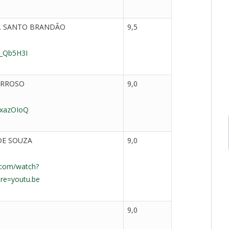
E. SANTO BRANDÃO
9,5
P_Qb5H3I
ARROSO
9,0
AxazOIoQ
DE SOUZA
9,0
.com/watch?
re=youtu.be
9,0