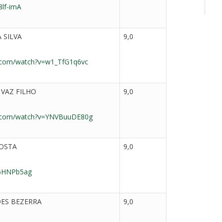
8lf-imA
 SILVA
9,0
.com/watch?v=w1_TfG1q6vc
VAZ FILHO
9,0
e.com/watch?v=YNVBuuDE80g
COSTA
9,0
m6HNPb5ag
DES BEZERRA
9,0